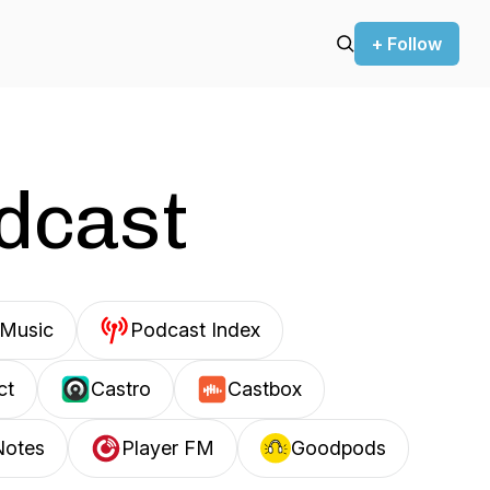
+ Follow
odcast
Music
Podcast Index
ct
Castro
Castbox
Notes
Player FM
Goodpods