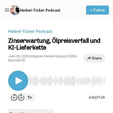
+ Follow
Heibel-Ticker Podcast
Heibel-Ticker Podcast
Zinserwartung, Ölpreisverfall und
KI-Lieferkette
June 29, 2026
•
Stephan Heibel
•
Season 2026
•
Share
Episode 26
Use Left/Right to seek, Home/End to jump to st
0:00
|
17:25