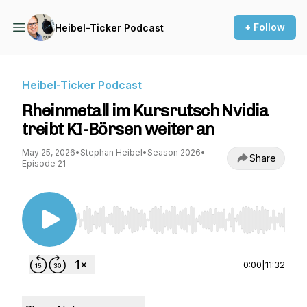
+ Follow
Heibel-Ticker Podcast
Heibel-Ticker Podcast
Rheinmetall im Kursrutsch Nvidia
treibt KI-Börsen weiter an
May 25, 2026
•
Stephan Heibel
•
Season 2026
•
Share
Episode 21
Use Left/Right to seek, Home/End to jump to st
0:00
|
11:32