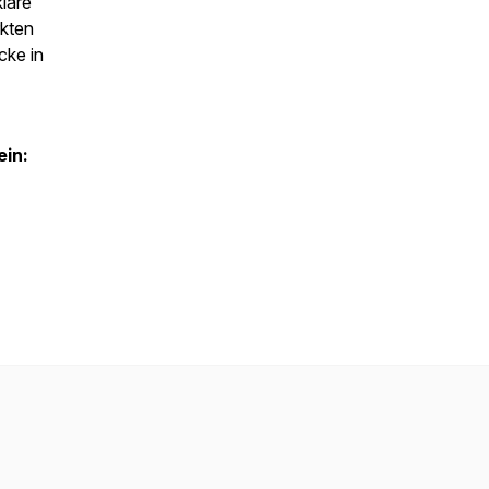
klare
kten
cke in
ein: