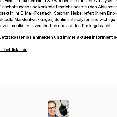
Im Heibel-Ticker erhalten Sie wöchentlich fundierte Analysen, 
Einschätzungen und konkrete Empfehlungen zu den Aktienmär
direkt in Ihr E-Mail-Postfach. Stephan Heibel liefert Ihnen Einbli
aktuelle Marktentwicklungen, Sentimentanalysen und wichtige
Investmentideen – verständlich und auf den Punkt gebracht.
Jetzt kostenlos anmelden und immer aktuell informiert s
heibel-ticker.de