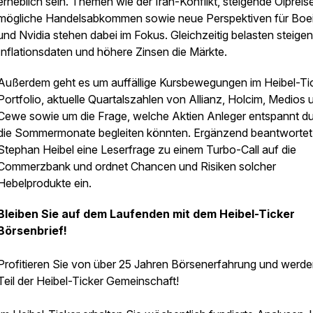
erheblich sein. Themen wie der Iran-Konflikt, steigende Ölpreise
mögliche Handelsabkommen sowie neue Perspektiven für Boe
und Nvidia stehen dabei im Fokus. Gleichzeitig belasten steige
Inflationsdaten und höhere Zinsen die Märkte.
Außerdem geht es um auffällige Kursbewegungen im Heibel-Ti
Portfolio, aktuelle Quartalszahlen von Allianz, Holcim, Medios 
Cewe sowie um die Frage, welche Aktien Anleger entspannt d
die Sommermonate begleiten könnten. Ergänzend beantwortet
Stephan Heibel eine Leserfrage zu einem Turbo-Call auf die
Commerzbank und ordnet Chancen und Risiken solcher
Hebelprodukte ein.
Bleiben Sie auf dem Laufenden mit dem Heibel-Ticker
Börsenbrief!
Profitieren Sie von über 25 Jahren Börsenerfahrung und werde
Teil der Heibel-Ticker Gemeinschaft!