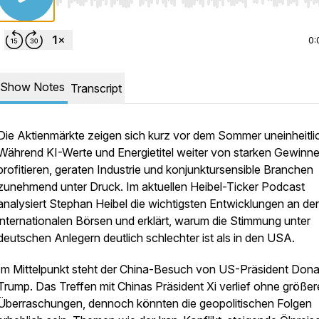
Use Left/Right to seek, Home/End to jump to start o
0:
Show Notes
Transcript
Die Aktienmärkte zeigen sich kurz vor dem Sommer uneinheitli
Während KI-Werte und Energietitel weiter von starken Gewinn
profitieren, geraten Industrie und konjunktursensible Branchen
zunehmend unter Druck. Im aktuellen Heibel-Ticker Podcast
analysiert Stephan Heibel die wichtigsten Entwicklungen an de
internationalen Börsen und erklärt, warum die Stimmung unter
deutschen Anlegern deutlich schlechter ist als in den USA.
Im Mittelpunkt steht der China-Besuch von US-Präsident Dona
Trump. Das Treffen mit Chinas Präsident Xi verlief ohne größer
Überraschungen, dennoch könnten die geopolitischen Folgen