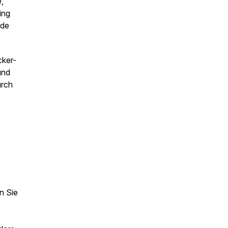
,
ing
nde
cker-
und
urch
n Sie