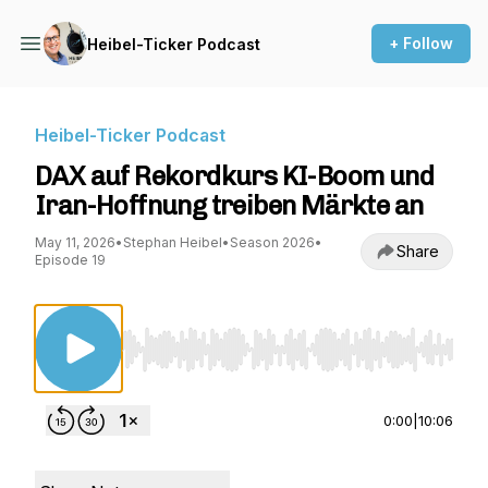
+ Follow
Heibel-Ticker Podcast
Heibel-Ticker Podcast
DAX auf Rekordkurs KI-Boom und
Iran-Hoffnung treiben Märkte an
May 11, 2026
•
Stephan Heibel
•
Season 2026
•
Share
Episode 19
Use Left/Right to seek, Home/End to jump to st
0:00
|
10:06