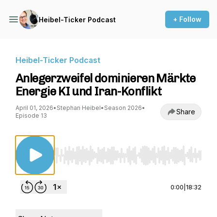
+ Follow
Heibel-Ticker Podcast
Heibel-Ticker Podcast
Anlegerzweifel dominieren Märkte
Energie KI und Iran-Konflikt
April 01, 2026
•
Stephan Heibel
•
Season 2026
•
Share
Episode 13
Use Left/Right to seek, Home/End to jump to st
0:00
|
18:32