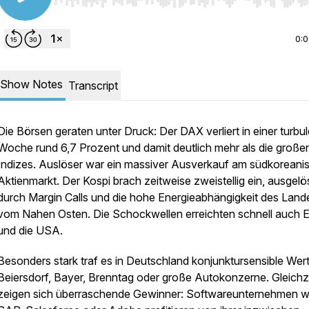
Use Left/Right to seek, Home/End to jump to start o
0:
Show Notes
Transcript
Die Börsen geraten unter Druck: Der DAX verliert in einer turbu
Woche rund 6,7 Prozent und damit deutlich mehr als die groß
Indizes. Auslöser war ein massiver Ausverkauf am südkoreani
Aktienmarkt. Der Kospi brach zeitweise zweistellig ein, ausgelö
durch Margin Calls und die hohe Energieabhängigkeit des Land
vom Nahen Osten. Die Schockwellen erreichten schnell auch 
und die USA.
Besonders stark traf es in Deutschland konjunktursensible Wer
Beiersdorf, Bayer, Brenntag oder große Autokonzerne. Gleichze
zeigen sich überraschende Gewinner: Softwareunternehmen w