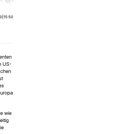
r end. Hold shift to jump forward or backward.
00
|
15:50
lenten
en US-
schen
st
es
Europa
te wie
itig
ie