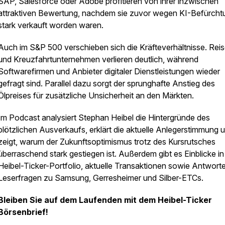
SAP, Salesforce oder Adobe profitieren von ihrer inzwischen
attraktiven Bewertung, nachdem sie zuvor wegen KI-Befürch
stark verkauft worden waren.
Auch im S&P 500 verschieben sich die Kräfteverhältnisse. Rei
und Kreuzfahrtunternehmen verlieren deutlich, während
Softwarefirmen und Anbieter digitaler Dienstleistungen wieder
gefragt sind. Parallel dazu sorgt der sprunghafte Anstieg des
Ölpreises für zusätzliche Unsicherheit an den Märkten.
Im Podcast analysiert Stephan Heibel die Hintergründe des
plötzlichen Ausverkaufs, erklärt die aktuelle Anlegerstimmung 
zeigt, warum der Zukunftsoptimismus trotz des Kursrutsches
überraschend stark gestiegen ist. Außerdem gibt es Einblicke in
Heibel-Ticker-Portfolio, aktuelle Transaktionen sowie Antwort
Leserfragen zu Samsung, Gerresheimer und Silber-ETCs.
Bleiben Sie auf dem Laufenden mit dem Heibel-Ticker
Börsenbrief!