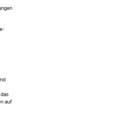
tungen
se-
und
 das
en auf