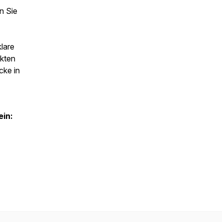
n Sie
klare
kten
cke in
ein: