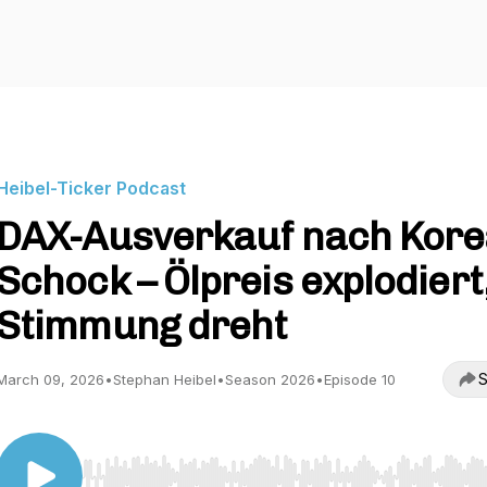
Heibel-Ticker Podcast
DAX-Ausverkauf nach Kore
Schock – Ölpreis explodiert
Stimmung dreht
S
March 09, 2026
•
Stephan Heibel
•
Season 2026
•
Episode 10