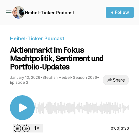
+ Follow
Heibel-Ticker Podcast
Heibel-Ticker Podcast
Aktienmarkt im Fokus
Machtpolitik, Sentiment und
Portfolio-Updates
January 10, 2026
•
Stephan Heibel
•
Season 2026
•
Share
Episode 2
Use Left/Right to seek, Home/End to jump to st
0:00
|
3:30