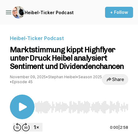
+ Follow
Heibel-Ticker Podcast
Heibel-Ticker Podcast
Marktstimmung kippt Highflyer
unter Druck Heibel analysiert
Sentiment und Dividendenchancen
November 09, 2025
•
Stephan Heibel
•
Season 2025
Share
•
Episode 45
Use Left/Right to seek, Home/End to jump to st
0:00
|
2:58