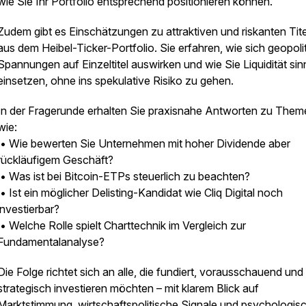
wie Sie Ihr Portfolio entsprechend positionieren können.
Zudem gibt es Einschätzungen zu attraktiven und riskanten Tit
aus dem Heibel-Ticker-Portfolio. Sie erfahren, wie sich geopoli
Spannungen auf Einzeltitel auswirken und wie Sie Liquidität sin
einsetzen, ohne ins spekulative Risiko zu gehen.
In der Fragerunde erhalten Sie praxisnahe Antworten zu Them
wie:
• Wie bewerten Sie Unternehmen mit hoher Dividende aber
rückläufigem Geschäft?
• Was ist bei Bitcoin-ETPs steuerlich zu beachten?
• Ist ein möglicher Delisting-Kandidat wie Cliq Digital noch
investierbar?
• Welche Rolle spielt Charttechnik im Vergleich zur
Fundamentalanalyse?
Die Folge richtet sich an alle, die fundiert, vorausschauend und
strategisch investieren möchten – mit klarem Blick auf
Marktstimmung, wirtschaftspolitische Signale und psychologis