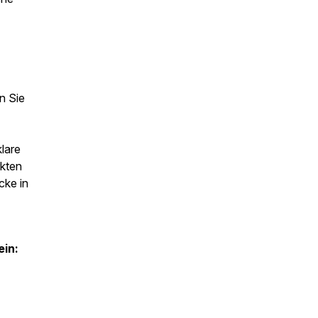
n Sie
klare
kten
cke in
ein: