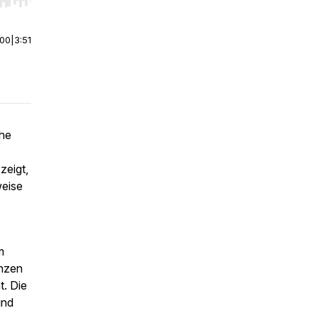
r end. Hold shift to jump forward or backward.
:00
|
3:51
che
zeigt,
weise
m
enzen
t. Die
und