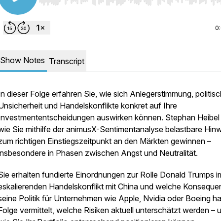
Use Left/Right to seek, Home/End to jump to start o
0
Show Notes
Transcript
In dieser Folge erfahren Sie, wie sich Anlegerstimmung, politis
Unsicherheit und Handelskonflikte konkret auf Ihre
Investmententscheidungen auswirken können. Stephan Heibel 
wie Sie mithilfe der animusX-Sentimentanalyse belastbare Hin
zum richtigen Einstiegszeitpunkt an den Märkten gewinnen –
insbesondere in Phasen zwischen Angst und Neutralität.
Sie erhalten fundierte Einordnungen zur Rolle Donald Trumps i
eskalierenden Handelskonflikt mit China und welche Konsequ
seine Politik für Unternehmen wie Apple, Nvidia oder Boeing ha
Folge vermittelt, welche Risiken aktuell unterschätzt werden – 