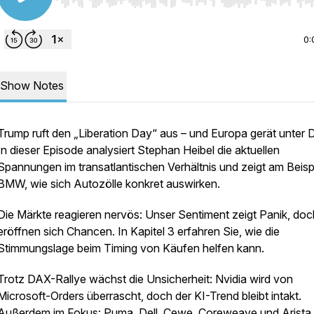
Use Left/Right to seek, Home/End to jump to start o
0:
Show Notes
Trump ruft den „Liberation Day“ aus – und Europa gerät unter 
In dieser Episode analysiert Stephan Heibel die aktuellen
Spannungen im transatlantischen Verhältnis und zeigt am Beisp
BMW, wie sich Autozölle konkret auswirken.
Die Märkte reagieren nervös: Unser Sentiment zeigt Panik, doc
eröffnen sich Chancen. In Kapitel 3 erfahren Sie, wie die
Stimmungslage beim Timing von Käufen helfen kann.
Trotz DAX-Rallye wächst die Unsicherheit: Nvidia wird von
Microsoft-Orders überrascht, doch der KI-Trend bleibt intakt.
Außerdem im Fokus: Puma, Dell, Cewe, Coreweave und Arista