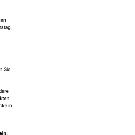
gen
nstag,
n Sie
klare
kten
cke in
ein: