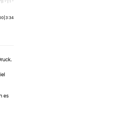
r end. Hold shift to jump forward or backward.
00
|
3:34
Druck.
iel
h es