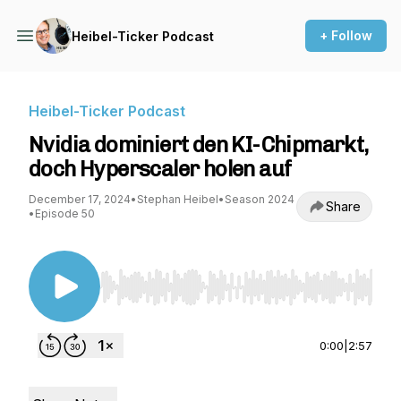
+ Follow
Heibel-Ticker Podcast
Heibel-Ticker Podcast
Nvidia dominiert den KI-Chipmarkt,
doch Hyperscaler holen auf
December 17, 2024
•
Stephan Heibel
•
Season 2024
Share
•
Episode 50
Use Left/Right to seek, Home/End to jump to st
0:00
|
2:57